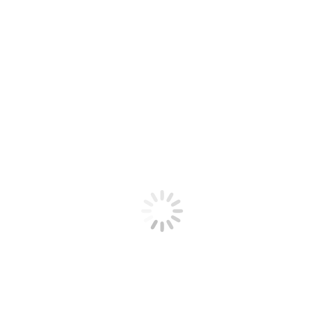
MAGYAR FOTÓK
TOVÁBBI ZÖLD KIHÍVÁSOK ••••►
Navigálás a bejegyzések között